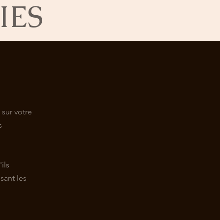
IES
 sur votre
s
ils
sant les