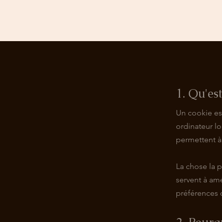
1. Qu'es
Un cookie est
ordinateur lo
permettent à 
La chose la p
servent à amé
préférences d