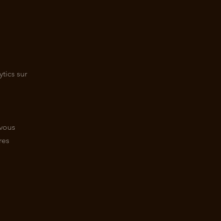
tics sur
 vous
res