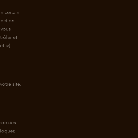
n certain
tection
r vous
trôler et
t iv)
otre site.
 cookies
loquer,