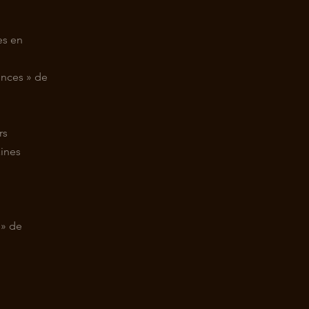
es en
ences
»
de
rs
aines
e
»
de