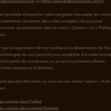
//aboutcookies.org/
ou
https://www.allaboutcookies.org/fr/
.
ment possible d'empêcher votre navigateur d'accepter les cooki
s paramètres concernés dans votre navigateur. Vous pouvez
 trouver ces paramètres dans le menu
«
Options
»
ou
«
Préfér
eur.
r que la suppression de nos cookies ou la désactivation de futu
echnologies de suivi pourront vous empêcher d'accéder à cert
ctionnalités de nos services, ou pourront autrement affecter
votre expérience d'utilisateur.
vants peuvent être utiles, ou vous pouvez utiliser l'option
«
Aid
eur.
es cookies dans Firefox
es cookies dans Internet Explorer