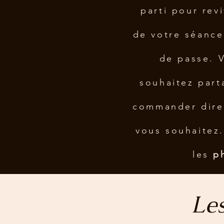
parti pour rev
de votre séance
de passe. 
souhaitez part
commander direc
vous souhaitez.
les
p
Les