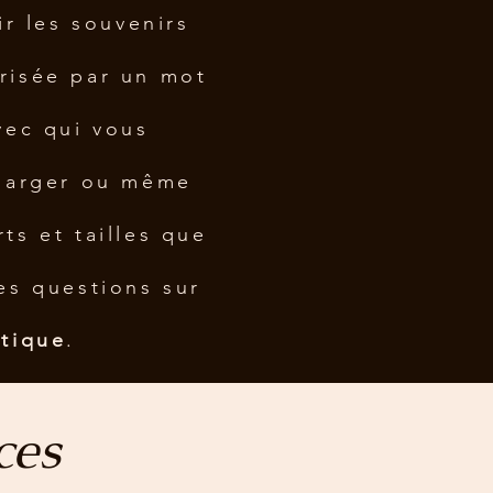
ir les souvenirs
urisée par un mot
vec qui vous
charger ou même
s et tailles que
es questions sur
tique
.
ces