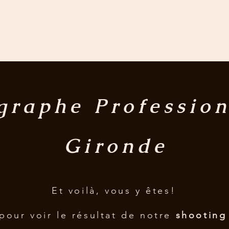
RAPHIE
DRONE
RESERVER
PORTFOLIO
SERVICES
graphe
Professio
Gironde
Et
voilà, vous y êtes!
pour voir le résultat de notre
shooting