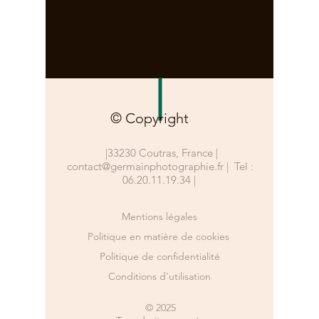
© Copyright
|33230 Coutras, France |
contact@germainphotographie.fr
|
Tel :
06.20.11.19.34
|
Mentions légales
Politique en matière de cookies
Politique de confidentialité
Conditions d'utilisation
© 2025