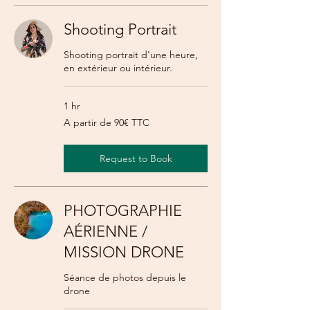
Shooting Portrait
Shooting portrait d'une heure,
en extérieur ou intérieur.
1 hr
A
A partir de 90€ TTC
partir
de
90€
TTC
Request to Book
PHOTOGRAPHIE
AÉRIENNE /
MISSION DRONE
Séance de photos depuis le
drone