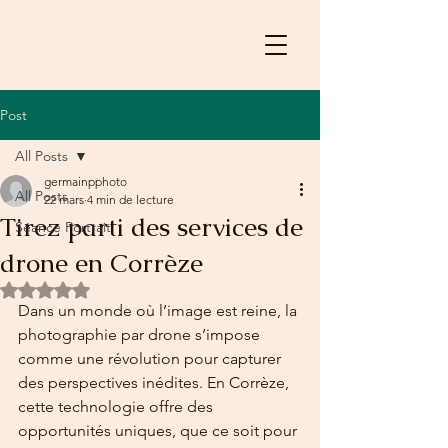
Post
All Posts
germainpphoto
All Posts
22 mars
4 min de lecture
Tirez parti des services de
Séance Portrait
drone en Corrèze
Noté NaN étoiles sur 5.
Dans un monde où l’image est reine, la 
photographie par drone s’impose 
comme une révolution pour capturer 
des perspectives inédites. En Corrèze, 
cette technologie offre des 
opportunités uniques, que ce soit pour 