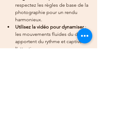
respectez les règles de base de la 
photographie pour un rendu 
harmonieux.
Utilisez la vidéo pour dynamiser
 : 
les mouvements fluides du drone 
apportent du rythme et captivent 
l’attention.
Ces conseils vous aideront à valoriser 
au mieux votre projet, qu’il soit 
personnel ou professionnel.
Pourquoi j’ai choisi 
d’intégrer le drone à ma 
photographie
En tant que photographe passionné, 