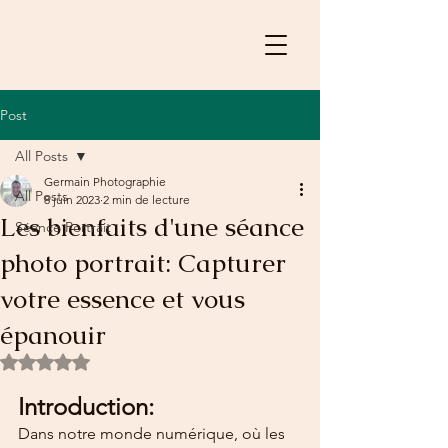
Post
All Posts
Germain Photographie
All Posts
8 juin 2023
2 min de lecture
Les bienfaits d'une séance
Séance Portrait
photo portrait: Capturer
votre essence et vous
épanouir
Noté NaN étoiles sur 5.
Introduction:
Dans notre monde numérique, où les 